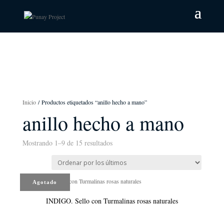
Inicio
/ Productos etiquetados “anillo hecho a mano”
anillo hecho a mano
Mostrando 1–9 de 15 resultados
Ordenado
por
los
últimos
Agotado
INDIGO. Sello con Turmalinas rosas naturales