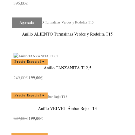
395,00
€
Agotado
Anillo ALIENTO Turmalinas Verdes y Rodolita T15
Precio Especial ♥
Anillo TANZANITA T12,5
199,00
€
249,00
€
El
El
precio
precio
original
actual
Precio Especial ♥
era:
es:
249,00€.
199,00€.
Anillo VELVET Ámbar Rojo T13
199,00
€
229,00
€
El
El
precio
precio
original
actual