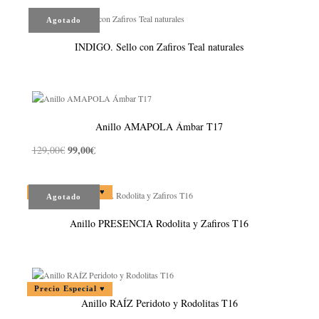
Agotado
INDIGO. Sello con Zafiros Teal naturales
Anillo AMAPOLA Ámbar T17
99,00
€
129,00
€
El
El
precio
precio
original
actual
Precio Especial ♥
Agotado
era:
es:
129,00€.
99,00€.
Anillo PRESENCIA Rodolita y Zafiros T16
Precio Especial ♥
Anillo RAÍZ Peridoto y Rodolitas T16