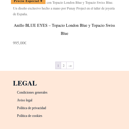
Precio Especial ♥
era:
es:
229,00€.
199,00€.
Anillo BLUE EYES – Topacio London Blue y Topacio Swiss
Blue
995,00
€
1
2
→
LEGAL
Condiciones generales
Aviso legal
Política de privacidad
Política de cookies