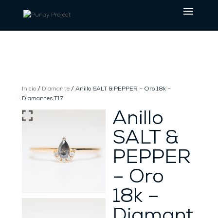
Inicio
/
Diamante
/ Anillo SALT & PEPPER – Oro 18k –
Diamantes T17
Anillo
SALT &
PEPPER
– Oro
18k –
Diamant