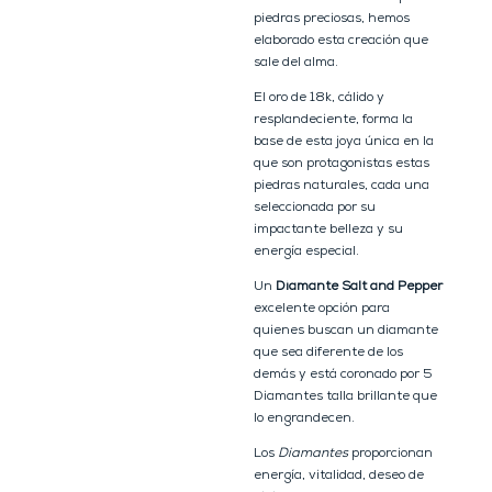
piedras preciosas, hemos
elaborado esta creación que
sale del alma.
El oro de 18k, cálido y
resplandeciente, forma la
base de esta joya única en la
que son protagonistas estas
piedras naturales, cada una
seleccionada por su
impactante belleza y su
energía especial.
Un
Diamante Salt and Pepper
excelente opción para
quienes buscan un diamante
que sea diferente de los
demás y está coronado por 5
Diamantes talla brillante que
lo engrandecen.
Los
Diamantes
proporcionan
energía, vitalidad, deseo de