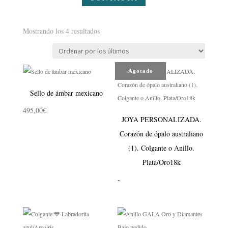
Ordenado
Mostrando los 4 resultados
por
los
últimos
Agotado
Sello de ámbar mexicano
495,00
€
JOYA PERSONALIZADA.
Corazón de ópalo australiano
(1). Colgante o Anillo.
Plata/Oro18k
Rango
-
de
precios:
desde