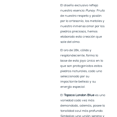
El diseño exclusivo refleja
nuestra esencia
Punay
. Fruto
de nuestro respeto y pasión
por la artesanía, los metales y
nuestro inmenso amor por las
piedras preciosas, hemos
elaborado esta creación que
sale del alma.
El oro de 18k, cálido y
resplandeciente, forma la
base de esta joya única en la
que son protagonistas estas
piedras naturales, cada una
seleccionada por su
impactante belleza y su
energía especial.
El
Topacio London Blue
es una
variedad cada vez más
demandada, además, posee la
tonalidad azul más profunda.
Simboliza una unión serena y