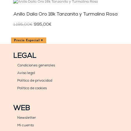
Anillo Dalia Oro 18k Tanzanita y Turmalina Rosa
El
El
1.195,00
€
995,00
€
precio
precio
original
actual
Precio Especial ♥
era:
es:
1.195,00€.
995,00€.
LEGAL
Condiciones generales
Aviso legal
Política de privacidad
Política de cookies
WEB
Newsletter
Mi cuenta