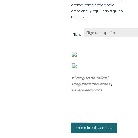
eterna, ofreciendo apoyo
emocional y equilibrio a quien
lo porta.
Talla
♥ Ver guía de tallas
|
Preguntas frecuentes
|
Quiero escribiros
Anillo
BLUE
EYES
Añadir al carrito
-