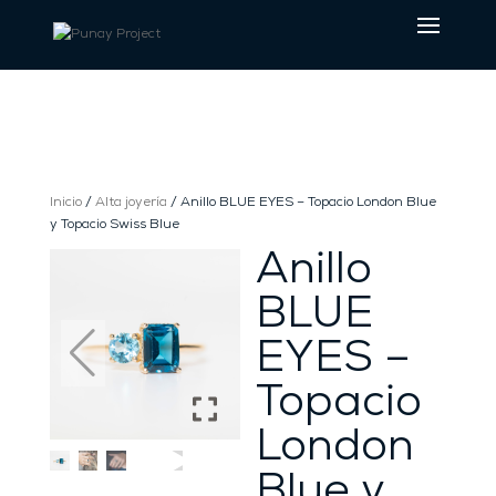
Inicio
/
Alta joyería
/ Anillo BLUE EYES – Topacio London Blue
y Topacio Swiss Blue
Anillo
BLUE
EYES –
Topacio
London
Blue y