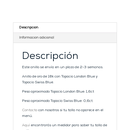
Topacio
London
Blue
y
Topacio
Descripción
Swiss
Blue
Información adicional
cantidad
Descripción
Este anillo se envía en un plazo de 2-3 semanas.
Anillo de oro de 18k con Topacio London Blue y
Topacio Swiss Blue.
Peso aproximado Topacio London Blue: 1,6ct
Peso aproximado Topacio Swiss Blue: 0,6ct.
Contacta
con nosotros si tu talla no aparece en el
menú.
Aquí
encontrarás un medidor para saber tu talla de