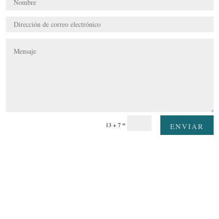
=
13 + 7
ENVIAR