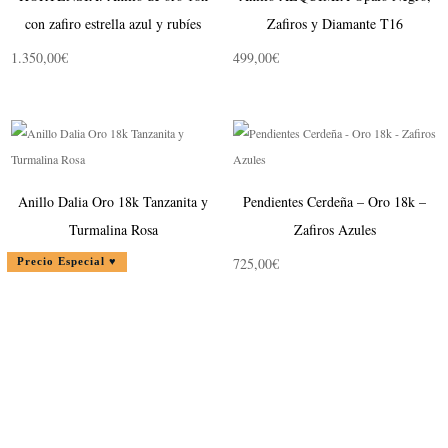
con zafiro estrella azul y rubíes
Zafiros y Diamante T16
1.350,00
€
499,00
€
Anillo Dalia Oro 18k Tanzanita y
Pendientes Cerdeña – Oro 18k –
Turmalina Rosa
Zafiros Azules
El
995,00
€
El
1.195,00
€
725,00
€
Precio Especial ♥
precio
precio
original
actual
era:
es:
1.195,00€.
995,00€.
NEWSLETTER