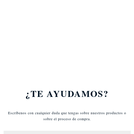
Suscríbete a nuestra newsletter y
recibe descuentos exclusivos y
nuestras novedades.
¿TE AYUDAMOS?
Escríbenos con cualquier duda que tengas sobre nuestros productos o
sobre el proceso de compra.