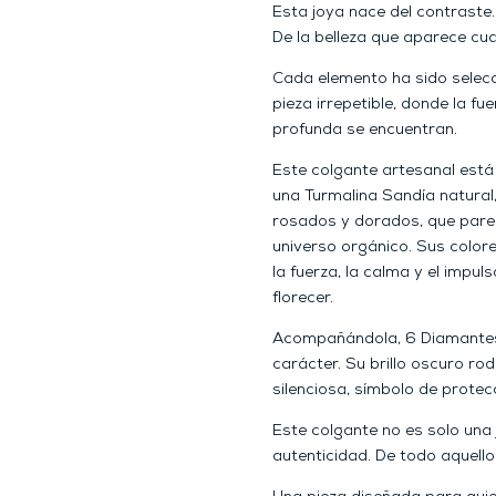
Esta joya nace del contraste.
De la belleza que aparece c
Cada elemento ha sido selec
pieza irrepetible, donde la f
profunda se encuentran.
Este colgante artesanal est
una Turmalina Sandía natural
rosados y dorados, que parec
universo orgánico. Sus colore
la fuerza, la calma y el impu
florecer.
Acompañándola, 6 Diamantes 
carácter. Su brillo oscuro ro
silenciosa, símbolo de protec
Este colgante no es solo una j
autenticidad. De todo aquello