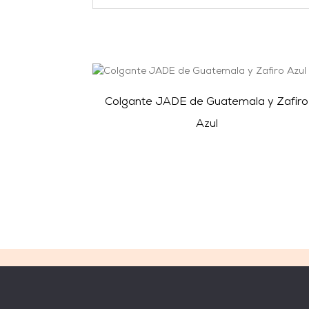
Colgante JADE de Guatemala y Zafiro
Azul
LEGAL
WEB
Condiciones generales
New