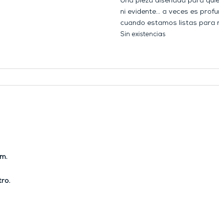
Una pieza diseñada para quie
ni evidente… a veces es profu
cuando estamos listas para 
Sin existencias
mm.
ro.