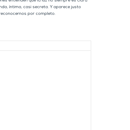
nes entienden que la luz no siempre es clara
nda, íntima, casi secreta. Y aparece justo
reconocernos por completo.