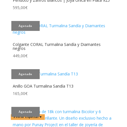
Peridoto y Zafiros Blancos | Joya Única en Plata 925
595,00
€
Agotado
Colgante CORAL Turmalina Sandía y Diamantes
negros
449,00
€
Agotado
Anillo GOA Turmalina Sandía T13
165,00
€
Agotado
Precio Especial ♥