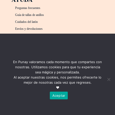
Preguntas frecuentes
Guía de tallas de anillos
Cuidados del latón
Envíos y devoluciones
Contacto
COMPRA
MÉTODOS DE PAGO
En Punay valoramos cada momento que compartes con
Carrito
nosotras. Utilizamos cookies para que tu experiencia
Mi cuenta
sea mágica y personalizada.
Al aceptar nuestras cookies, nos permites ofrecerte lo
mejor de nosotras cada vez que regreses.
❤
Aceptar
Punay Project 2024 | Prohibido el uso de cualquier material de esta página