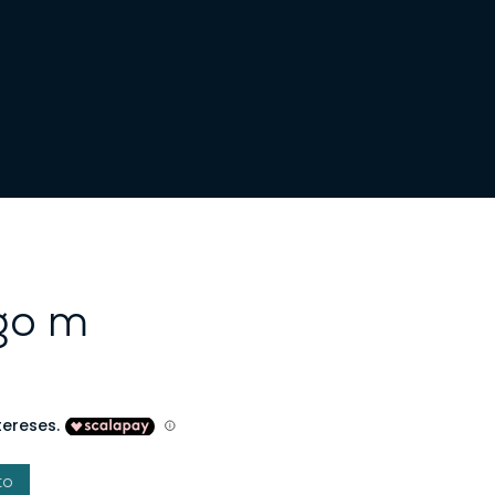
go m
to