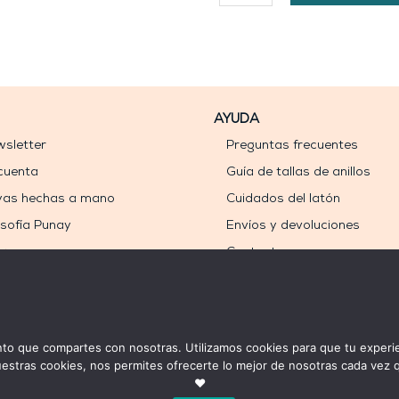
pago
m
cantidad
AYUDA
sletter
Preguntas frecuentes
cuenta
Guía de tallas de anillos
yas hechas a mano
Cuidados del latón
osofía Punay
Envíos y devoluciones
og
Contacto
 que compartes con nosotras. Utilizamos cookies para que tu experie
uestras cookies, nos permites ofrecerte lo mejor de nosotras cada vez 
❤