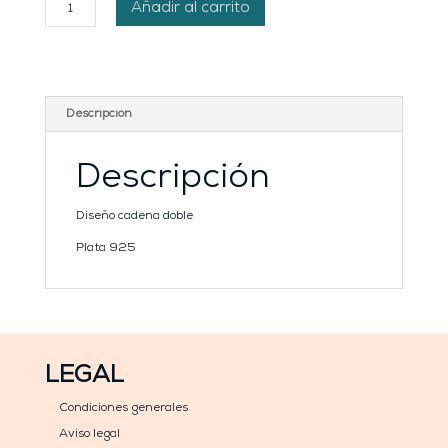
Pulsera
Añadir al carrito
personalizada
para
B
cantidad
Descripción
Descripción
Diseño cadena doble
Plata 925
LEGAL
Condiciones generales
Aviso legal