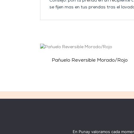
Consejo: pon tu prenda en un recipiente 
se fijen mas en tus prendas tras el lavad
Pañuelo Reversible Morado/Rojo
LEGAL
WEB
Condiciones generales
New
Aviso legal
Mi 
Política de privacidad
Jo
En Punay valoramos cada momento