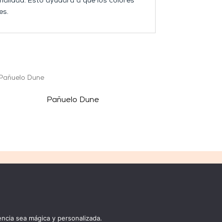
malidad. Esto ayudara a que los colores
es.
Pañuelo Dune
COMPRA
MÉTODOS DE PAGO
Carrito
Mi cuenta
ncia sea mágica y personalizada.