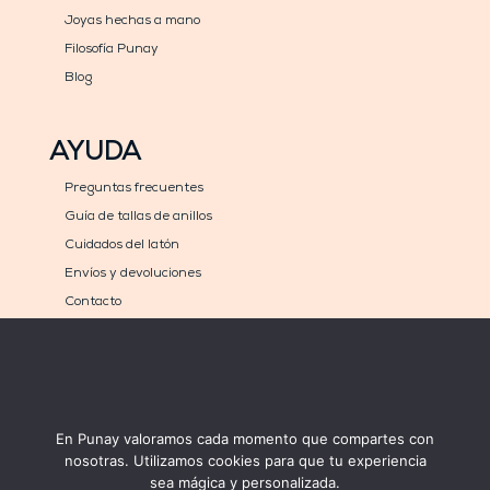
Joyas hechas a mano
Filosofía Punay
Blog
AYUDA
Preguntas frecuentes
Guía de tallas de anillos
Cuidados del latón
Envíos y devoluciones
Contacto
COMPRA
MÉTODOS DE PAGO
Carrito
En Punay valoramos cada momento que compartes con
Mi cuenta
nosotras. Utilizamos cookies para que tu experiencia
sea mágica y personalizada.