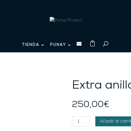

TIENDA
PUNAY
Extra anil
250,00
€
Extra
Añadir al carri
anillo