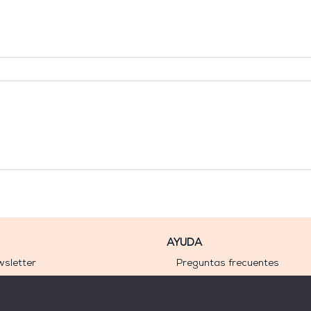
personalizado
cantidad
AYUDA
sletter
Preguntas frecuentes
cuenta
Guía de tallas de anillos
yas hechas a mano
Cuidados del latón