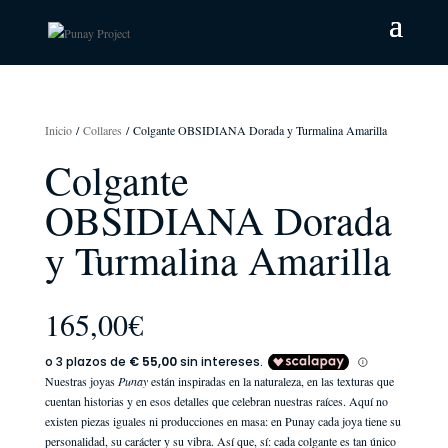
Inicio
/
Collares
/ Colgante OBSIDIANA Dorada y Turmalina Amarilla
Colgante
OBSIDIANA Dorada
y Turmalina Amarilla
165,00
€
Nuestras joyas
Punay
están inspiradas en la naturaleza, en las texturas que
cuentan historias y en esos detalles que celebran nuestras raíces. Aquí no
existen piezas iguales ni producciones en masa: en Punay cada joya tiene su
personalidad, su carácter y su vibra. Así que, sí: cada colgante es tan único