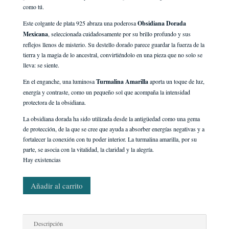
como tú.
Este colgante de plata 925 abraza una poderosa
Obsidiana Dorada
Mexicana
, seleccionada cuidadosamente por su brillo profundo y sus
reflejos llenos de misterio. Su destello dorado parece guardar la fuerza de la
tierra y la magia de lo ancestral, convirtiéndolo en una pieza que no solo se
lleva: se siente.
En el enganche, una luminosa
Turmalina Amarilla
aporta un toque de luz,
energía y contraste, como un pequeño sol que acompaña la intensidad
protectora de la obsidiana.
La obsidiana dorada ha sido utilizada desde la antigüedad como una gema
de protección, de la que se cree que ayuda a absorber energías negativas y a
fortalecer la conexión con tu poder interior. La turmalina amarilla, por su
parte, se asocia con la vitalidad, la claridad y la alegría.
Hay existencias
Colgante
Añadir al carrito
OBSIDIANA
Dorada
y
Turmalina
Descripción