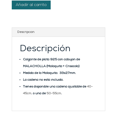
Colgante
Añadir al carrito
MALACHOLLA
cantidad
Descripción
Descripción
Colgante de plata 925 con cabujón de
MALACHOLLA (Malaquita + Crisocola)
Medida de la Malaquita: 33x27mm.
La cadena no está incluida.
Tienes disponible una cadena ajustable de
40-
45cm
. o una de
50-55cm
.