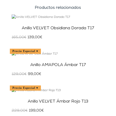
Productos relacionados
Anillo VELVET Obsidiana Dorada T17
El
El
165,00
€
139,00
€
precio
precio
original
actual
Precio Especial ♥
era:
es:
165,00€.
139,00€.
Anillo AMAPOLA Ámbar T17
El
El
129,00
€
99,00
€
precio
precio
original
actual
Precio Especial ♥
era:
es:
129,00€.
99,00€.
Anillo VELVET Ámbar Rojo T13
El
El
229,00
€
199,00
€