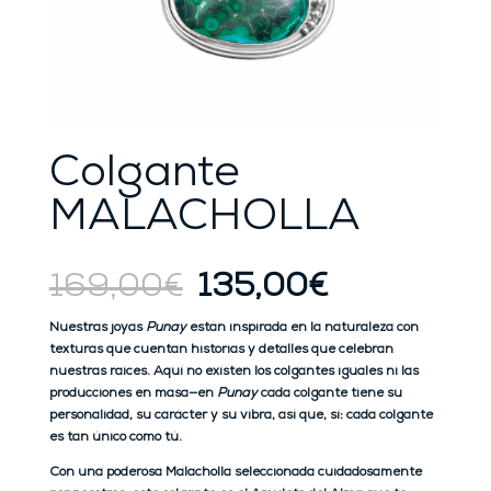
Colgante
MALACHOLLA
El
El
169,00
€
135,00
€
precio
precio
original
actual
Nuestras joyas
Punay
están inspirada en la naturaleza con
era:
es:
texturas que cuentan historias y detalles que celebran
169,00€.
135,00€.
nuestras raíces. Aquí no existen los colgantes iguales ni las
producciones en masa—en
Punay
cada colgante tiene su
personalidad, su carácter y su vibra, así que, sí: cada colgante
es tan único como tú.
Con una poderosa Malacholla seleccionada cuidadosamente