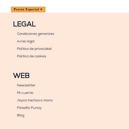
precio
precio
original
actual
Precio Especial ♥
era:
es:
229,00€.
199,00€.
LEGAL
Condiciones generales
Aviso legal
Política de privacidad
Política de cookies
WEB
Newsletter
Mi cuenta
Joyas hechas a mano
Filosofía Punay
Blog