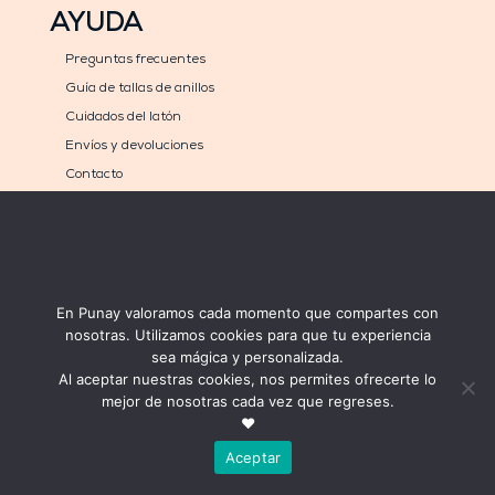
AYUDA
Preguntas frecuentes
Guía de tallas de anillos
Cuidados del latón
Envíos y devoluciones
Contacto
COMPRA
MÉTODOS DE PAGO
Carrito
En Punay valoramos cada momento que compartes con
Mi cuenta
nosotras. Utilizamos cookies para que tu experiencia
sea mágica y personalizada.
Al aceptar nuestras cookies, nos permites ofrecerte lo
mejor de nosotras cada vez que regreses.
❤
Aceptar