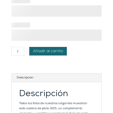
Cadena
Añadir al carrito
de
plata
50cm
cantidad
Descripción
Descripción
Todas las fotos de nuestros colgantes muestran
esta cadena de plata 925, un complemento