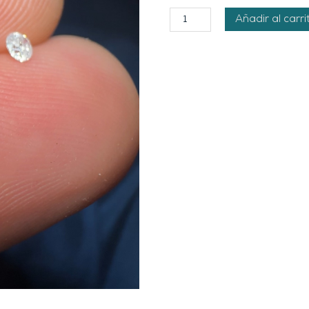
Anillo
Añadir al carri
personalizado
ópalo
de
fuego
puro
cantidad