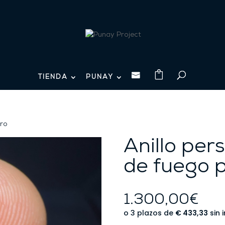

TIENDA
PUNAY
uro
Anillo per
de fuego 
1.300,00
€