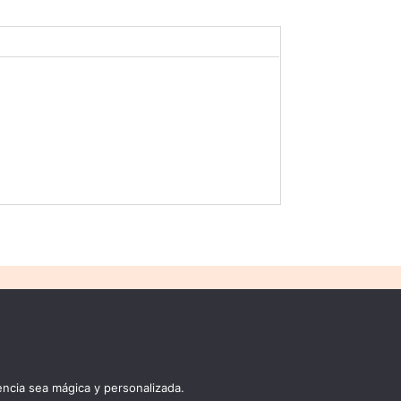
COMPRA
MÉTODOS DE PAGO
Carrito
Mi cuenta
ncia sea mágica y personalizada.