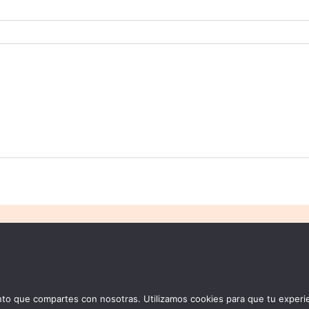
AYUDA
sletter
Preguntas frecuentes
cuenta
Guía de tallas de anillos
yas hechas a mano
Cuidados del latón
 que compartes con nosotras. Utilizamos cookies para que tu experie