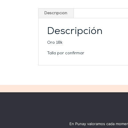
Descripción
Descripción
Oro 18k
Talla por confirmar
LEGAL
WEB
Condiciones generales
New
Aviso legal
Mi 
Política de privacidad
Jo
En Punay valoramos cada momento