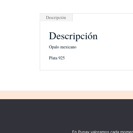
Descripción
Descripción
Ópalo mexicano
Plata 925
LEGAL
WEB
Condiciones generales
New
Aviso legal
Mi 
Política de privacidad
Joy
En Punay valoramos cada momento