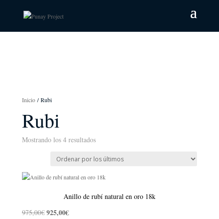
Inicio
/ Rubi
Rubi
Mostrando los 4 resultados
Ordenado
por
los
últimos
Anillo de rubí natural en oro 18k
925,00
€
975,00
€
El
El