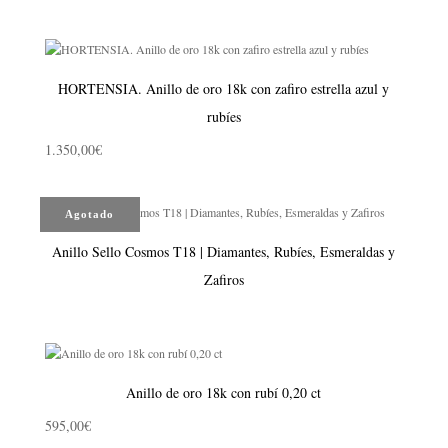
precio
precio
original
actual
era:
es:
975,00€.
925,00€.
HORTENSIA. Anillo de oro 18k con zafiro estrella azul y
rubíes
1.350,00
€
Agotado
Anillo Sello Cosmos T18 | Diamantes, Rubíes, Esmeraldas y
Zafiros
Anillo de oro 18k con rubí 0,20 ct
595,00
€