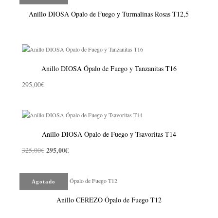
Anillo DIOSA Ópalo de Fuego y Turmalinas Rosas T12,5
Anillo DIOSA Ópalo de Fuego y Tanzanitas T16
295,00
€
Anillo DIOSA Ópalo de Fuego y Tsavoritas T14
295,00
€
325,00
€
El
El
precio
precio
original
actual
Agotado
era:
es:
325,00€.
295,00€.
Anillo CEREZO Ópalo de Fuego T12