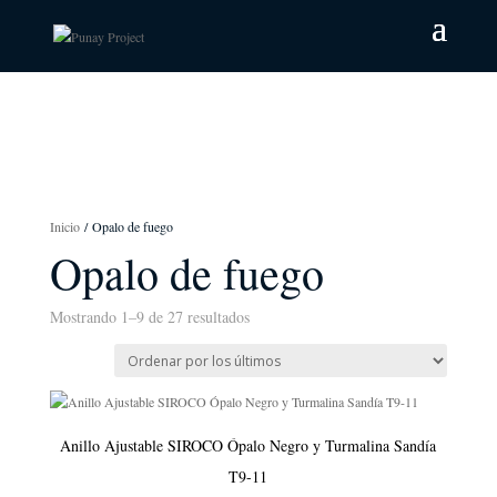
Inicio
/ Opalo de fuego
Opalo de fuego
Mostrando 1–9 de 27 resultados
Ordenado
por
los
últimos
Anillo Ajustable SIROCO Ópalo Negro y Turmalina Sandía
T9-11