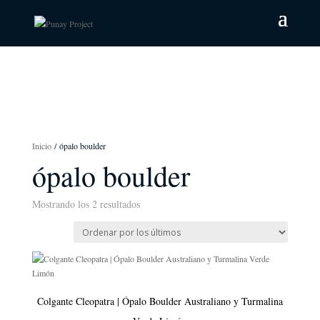
Inicio
/ ópalo boulder
ópalo boulder
Mostrando los 2 resultados
Ordenado
por
los
últimos
Colgante Cleopatra | Ópalo Boulder Australiano y Turmalina